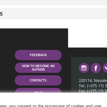
s
FEEDBACK
HOW TO BECOME AN
AUTHOR
220114, Niezale
CONTACTS
Tel.: (+375 17) 
Fax: (+375 17) 
HELP
E-mail: inbox@n
ages, you consent to the processing of cookies and user