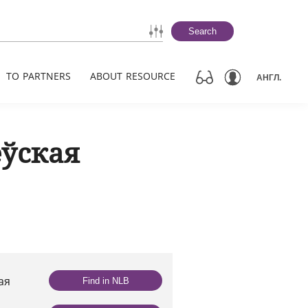
Search
TO PARTNERS
ABOUT RESOURCE
АНГЛ.
еўская
ая
Find in NLB