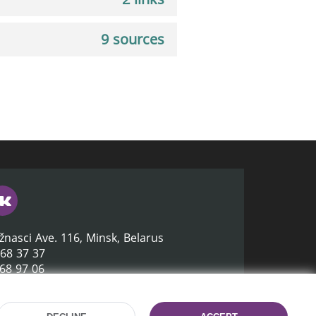
9 sources
žnasci Ave. 116, Minsk, Belarus
368 37 37
368 97 06
lb.by