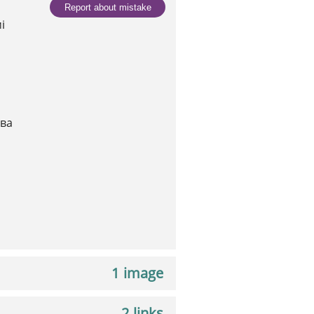
Report about mistake
і
ква
1 image
2 links