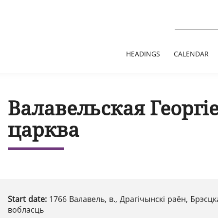
HEADINGS
CALENDAR
Валавельская Георгі
царква
Start date:
1766 Валавель, в., Драгічынскі раён, Брэсцк
вобласць