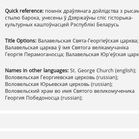
Quick reference:
помнік драўлянага дойлідства з рысам
стылю барока, унесены ў Дзяржаўны спіс гісторыка-
культурных каштоўнасцей Рэспублікі Беларусь
Title Options:
Валавельская Свята-Георгіеўская царква;
Валавельская царква ў імя Святога велікамучаніка
Георгія Перамоганосца; Валавельская Юр'еўская цар
Names in other languages:
St. George Church (english);
Воловельская Георгиевская церковь (russian);
Воловельская Юрьевская церковь (russian);
Воловельский храм во имя Святого великомученика
Георгия Победоносца (russian);