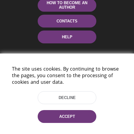
HOW TO BECOME AN
AUTHOR
CONTACTS
HELP
The site uses cookies. By continuing to browse
the pages, you consent to the processing of
cookies and user data.
220114, Niezaležnasci Ave. 116, Minsk,
DECLINE
Belarus
Tel.: (+375 17) 368 37 37
Fax: (+375 17) 368 97 06
ACCEPT
E-mail: inbox@nlb.by