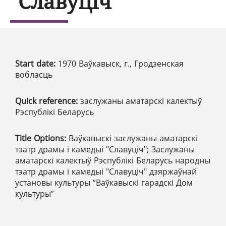
"Славуціч"
Start date:
1970 Ваўкавыск, г., Гродзенская
вобласць
Quick reference:
заслужаны аматарскі калектыў
Рэспублікі Беларусь
Title Options:
Ваўкавыскі заслужаны аматарскі
тэатр драмы і камедыі "Славуціч"; Заслужаны
аматарскі калектыў Рэспублікі Беларусь народны
тэатр драмы і камедыі "Славуціч" дзяржаўнай
установы культуры “Ваўкавыскі гарадскі Дом
культуры”