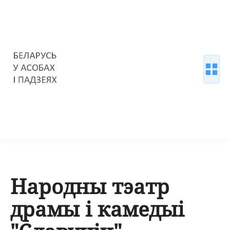
Народны тэатр
драмы і камедыі