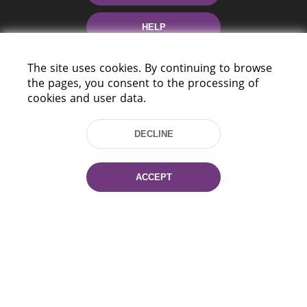
HELP
The site uses cookies. By continuing to browse
the pages, you consent to the processing of
cookies and user data.
DECLINE
220114, Niezaležnasci Ave. 116, Minsk,
Belarus
ACCEPT
Tel.: (+375 17) 368 37 37
Fax: (+375 17) 368 97 06
E-mail: inbox@nlb.by
All rights reserved «National Library
of Belarus» 2006 — 2026