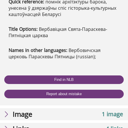
Quick reference:
помнік архітэктуры барока,
унесена ў дзяржаўны спіс гісторыка-культурных
каштоўнасцей Беларусі
Title Options:
Вербавіцкая Свята-Параскева-
Пятніцкая царква
Names in other languages:
Вербовичская
церковь Параскевы Пятницы (russian);
Find in NLB
Report about mistake
Image
1 image