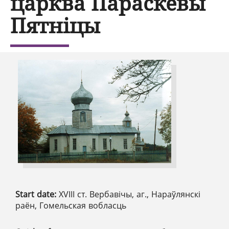
царква Параскевы
Пятніцы
Start date:
ХVIII ст. Вербавічы, аг., Нараўлянскі
раён, Гомельская вобласць