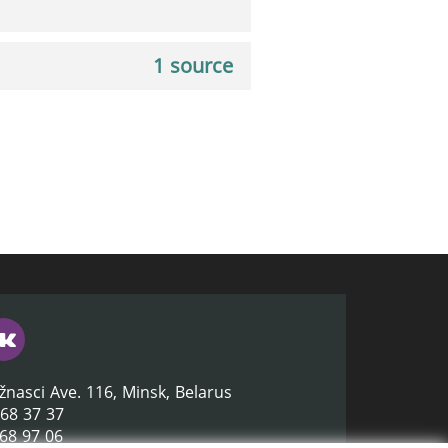
1 source
žnasci Ave. 116, Minsk, Belarus
368 37 37
368 97 06