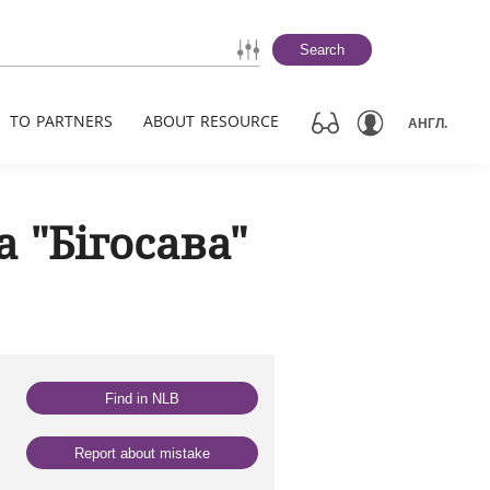
Search
TO PARTNERS
ABOUT RESOURCE
АНГЛ.
 "Бігосава"
Find in NLB
Report about mistake