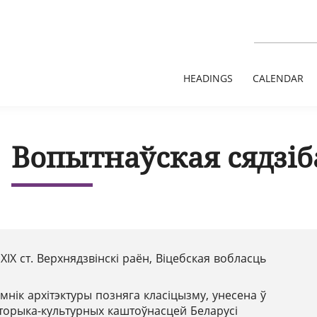
HEADINGS
CALENDAR
Вопытнаўская сядзіба
 XIX ст. Верхнядзвінскі раён, Віцебская вобласць
мнік архітэктуры позняга класіцызму, унесена ў
сторыка-культурных каштоўнасцей Беларусі