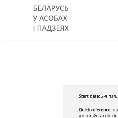
Start date:
2-я пал.
Quick reference:
по
дзяржаўны спіс гі