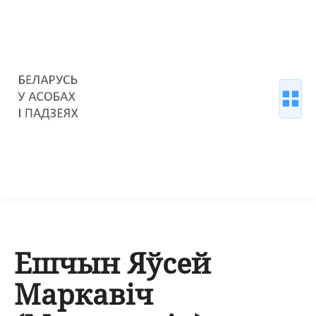
Ешчын Яўсей
Маркавіч