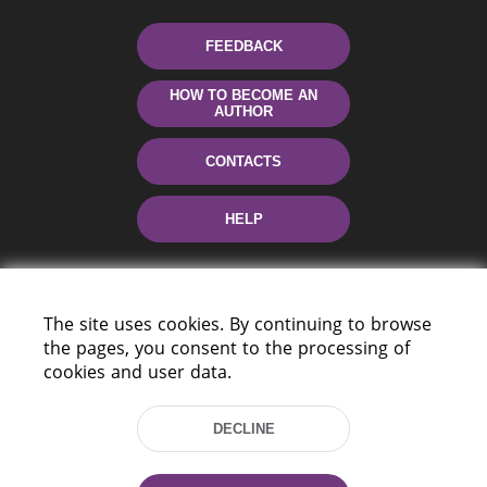
FEEDBACK
HOW TO BECOME AN
AUTHOR
CONTACTS
HELP
The site uses cookies. By continuing to browse
the pages, you consent to the processing of
cookies and user data.
220114, Niezaležnasci Ave. 116, Minsk,
DECLINE
Belarus
Tel.: (+375 17) 368 37 37