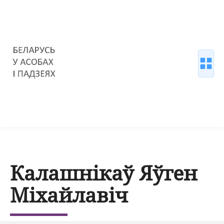
Калашнікаў Яўген
Міхайлавіч