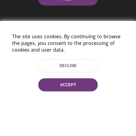
The site uses cookies. By continuing to browse
the pages, you consent to the processing of
cookies and user data.
220114, Niezaležnasci Ave. 116, Minsk,
Belarus
DECLINE
Tel.: (+375 17) 368 37 37
Fax: (+375 17) 368 97 06
E-mail: inbox@nlb.by
ACCEPT
All rights reserved «National Library
of Belarus» 2006 — 2026
Site development:
mrsoft.by
Technical Support:
pras.by