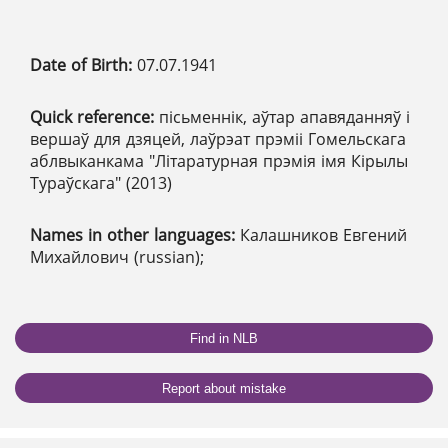
Date of Birth:
07.07.1941
Quick reference:
пісьменнік, аўтар апавяданняў і
вершаў для дзяцей, лаўрэат прэміі Гомельскага
аблвыканкама "Літаратурная прэмія імя Кірылы
Тураўскага" (2013)
Names in other languages:
Калашников Евгений
Михайлович (russian);
Find in NLB
Report about mistake