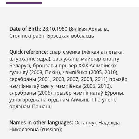
Date of Birth:
28.10.1980 Вялікая Арлы, в.,
Столінскі раён, Брэсцкая вобласць
Quick reference:
спартсменка (лёгкая атлетыка,
штурханне ядра), заслужаны майстар спорту
Беларусі, бронзавы прызёр XXIХ Алімпійскіх
гульняў (2008, Пекін), чэмпіёнка (2005, 2010),
сярэбраны (2001, 2003, 2007, 2008, 2011) прызёр
чэмпіянатаў свету, чэмпіёнка (2005, 2010),
сярэбраны (2006) прызёр чэмпіянатаў Еўропы,
узнагароджана ордэнам Айчыны ІІІ ступені,
ордэнам Пашаны
Names in other languages:
Остапчук Надежда
Николаевна (russian);