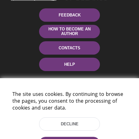
FEEDBACK
HOW TO BECOME AN
AUTHOR
CONTACTS
HELP
The site uses cookies. By continuing to browse
the pages, you consent to the processing of
cookies and user data.
220114, Niezaležnasci Ave. 116, Minsk,
DECLINE
Belarus
Tel.: (+375 17) 368 37 37