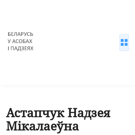
Астапчук Надзея
Мікалаеўна