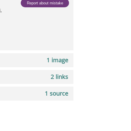
Report about mistake
,
1 image
2 links
1 source