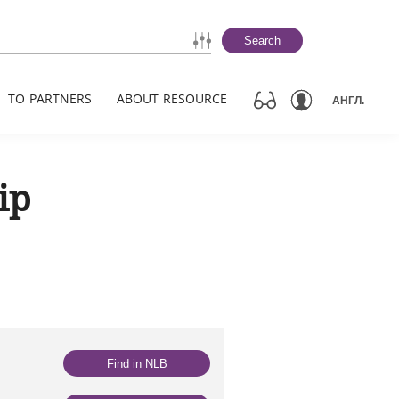
Search
TO PARTNERS
ABOUT RESOURCE
АНГЛ.
ір
Find in NLB