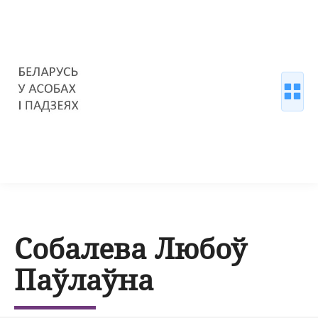
Собалева Любоў
Паўлаўна