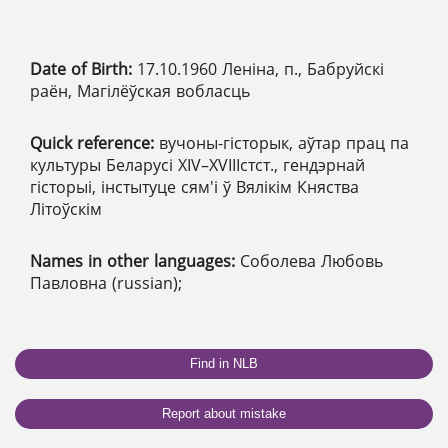
Date of Birth:
17.10.1960 Леніна, п., Бабруйскі
раён, Магілёўская вобласць
Quick reference:
вучоны-гісторык, аўтар прац па
культуры Беларусі ХІV–ХVІІІстст., гендэрнай
гісторыі, інстытуце сям'і ў Вялікім Княства
Літоўскім
Names in other languages:
Соболева Любовь
Павловна (russian);
Find in NLB
Report about mistake