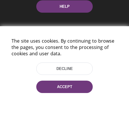
HELP
The site uses cookies. By continuing to browse
the pages, you consent to the processing of
cookies and user data.
220114, Niezaležnasci Ave. 116, Minsk,
Belarus
DECLINE
Tel.: (+375 17) 368 37 37
Fax: (+375 17) 368 97 06
E-mail: inbox@nlb.by
ACCEPT
All rights reserved «National Library
of Belarus» 2006 — 2026
Site development:
mrsoft.by