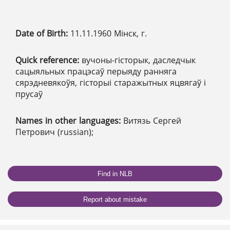
Date of Birth:
11.11.1960 Мінск, г.
Quick reference:
вучоны-гісторык, даследчык
сацыяльных працэсаў перыяду ранняга
сярэдневякоўя, гісторыі старажытных яцвягаў і
прусаў
Names in other languages:
Витязь Сергей
Петрович (russian);
Find in NLB
Report about mistake