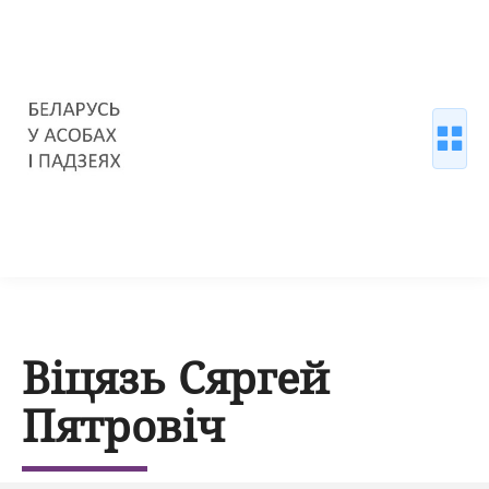
Віцязь Сяргей
Пятровіч