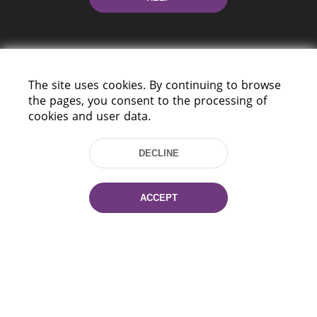
The site uses cookies. By continuing to browse
the pages, you consent to the processing of
cookies and user data.
220114, Niezaležnasci Ave. 116, Minsk,
Belarus
DECLINE
Tel.: (+375 17) 368 37 37
Fax: (+375 17) 368 97 06
E-mail: inbox@nlb.by
ACCEPT
All rights reserved «National Library
of Belarus» 2006 — 2026
Site development:
mrsoft.by
Technical Support:
pras.by