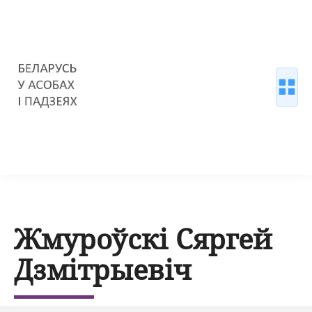
Жмуроўскі Сяргей
Дзмітрыевіч