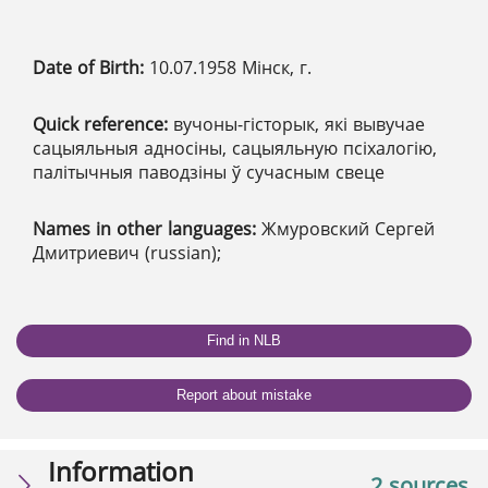
Date of Birth:
10.07.1958 Мінск, г.
Quick reference:
вучоны-гісторык, які вывучае
сацыяльныя адносіны, сацыяльную псіхалогію,
палітычныя паводзіны ў сучасным свеце
Names in other languages:
Жмуровский Сергей
Дмитриевич (russian);
Find in NLB
Report about mistake
Information
2 sources