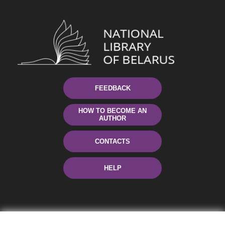
FEEDBACK
HOW TO BECOME AN
AUTHOR
CONTACTS
HELP