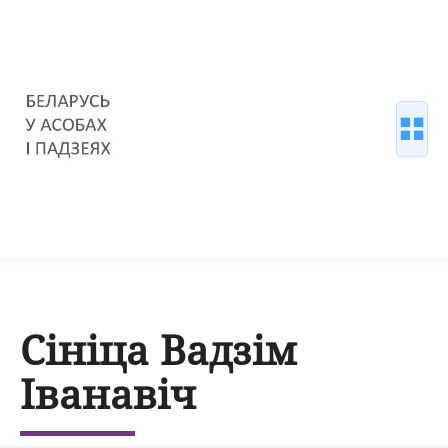
Сініца Вадзім
Іванавіч