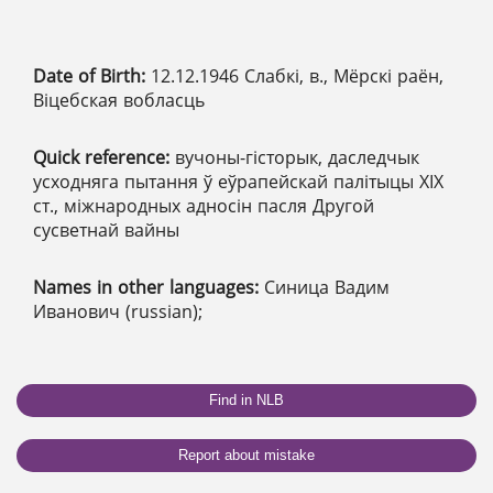
Date of Birth:
12.12.1946 Слабкі, в., Мёрскі раён,
Віцебская вобласць
Quick reference:
вучоны-гісторык, даследчык
усходняга пытання ў еўрапейскай палітыцы ХІХ
ст., міжнародных адносін пасля Другой
сусветнай вайны
Names in other languages:
Синица Вадим
Иванович (russian);
Find in NLB
Report about mistake