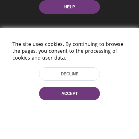
HELP
The site uses cookies. By continuing to browse
the pages, you consent to the processing of
cookies and user data.
220114, Niezaležnasci Ave. 116, Minsk,
Belarus
DECLINE
Tel.: (+375 17) 368 37 37
Fax: (+375 17) 368 97 06
E-mail: inbox@nlb.by
ACCEPT
All rights reserved «National Library
of Belarus» 2006 — 2026
Site development:
mrsoft.by