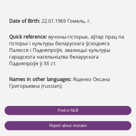
Date of Birth:
22.01.1969 Гомель, г.
Quick reference:
вучоны-гісторык, аўтар прац па
гісторыі і культуры беларускага ўсходняга
Палесся і Падняпроўя, эвалюцыі культуры
гарадскога насельніцтва беларускага
Падняпроўя ў ХХ ст.
Names in other languages:
Ященко Оксана
Григорьевна (russian);
Find in NLB
Report about mistake