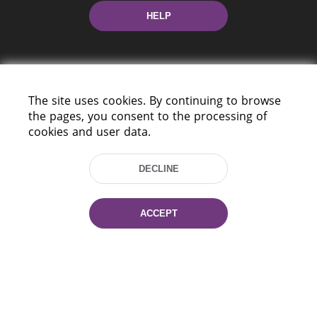
HELP
The site uses cookies. By continuing to browse
the pages, you consent to the processing of
cookies and user data.
220114, Niezaležnasci Ave. 116, Minsk,
Belarus
DECLINE
Tel.: (+375 17) 368 37 37
Fax: (+375 17) 368 97 06
E-mail: inbox@nlb.by
ACCEPT
All rights reserved «National Library
of Belarus» 2006 — 2026
Site development:
mrsoft.by