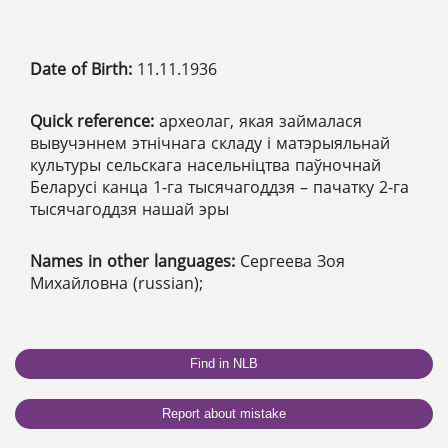
Date of Birth:
11.11.1936
Quick reference:
археолаг, якая займалася
вывучэннем этнічнага складу і матэрыяльнай
культуры сельскага насельніцтва паўночнай
Беларусі канца 1-га тысячагоддзя – пачатку 2-га
тысячагоддзя нашай эры
Names in other languages:
Сергеева Зоя
Михайловна (russian);
Find in NLB
Report about mistake