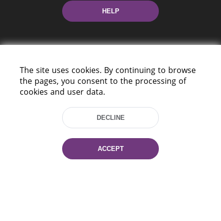
HELP
The site uses cookies. By continuing to browse
the pages, you consent to the processing of
cookies and user data.
220114, Niezaležnasci Ave. 116, Minsk,
Belarus
DECLINE
Tel.: (+375 17) 368 37 37
Fax: (+375 17) 368 97 06
E-mail: inbox@nlb.by
ACCEPT
All rights reserved «National Library
of Belarus» 2006 — 2026
Site development:
mrsoft.by