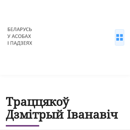
Траццякоў
Дзмітрый Іванавіч