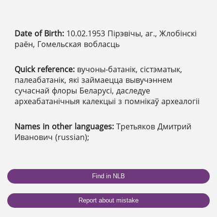
Date of Birth:
10.02.1953 Пірэвічы, аг., Жлобінскі
раён, Гомельская вобласць
Quick reference:
вучоны-батанік, сістэматык,
палеабатанік, які займаецца вывучэннем
сучаснай флоры Беларусі, даследуе
археабатанічныя калекцыі з помнікаў археалогіі
Names in other languages:
Третьяков Дмитрий
Иванович (russian);
Find in NLB
Report about mistake