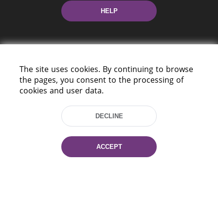
HELP
The site uses cookies. By continuing to browse
the pages, you consent to the processing of
cookies and user data.
220114, Niezaležnasci Ave. 116, Minsk,
Belarus
DECLINE
Tel.: (+375 17) 368 37 37
Fax: (+375 17) 368 97 06
E-mail: inbox@nlb.by
ACCEPT
All rights reserved «National Library
of Belarus» 2006 — 2026
Site development:
mrsoft.by