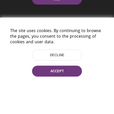
The site uses cookies. By continuing to browse
the pages, you consent to the processing of
cookies and user data.
220114, Niezaležnasci Ave. 116, Minsk,
Belarus
DECLINE
Tel.: (+375 17) 368 37 37
Fax: (+375 17) 368 97 06
E-mail: inbox@nlb.by
ACCEPT
All rights reserved «National Library
of Belarus» 2006 — 2026
Site development:
mrsoft.by
Technical Support:
pras.by