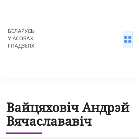
Вайцяховіч Андрэй
Вячаслававіч