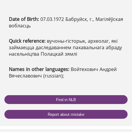
Date of Birth:
07.03.1972 Бабруйск, г., Магілёўская
вобласць
Quick reference:
вучоны-гісторык, археолаг, які
займаецца даследаваннем пахавальнага абраду
насельніцтва Полацкай зямлі
Names in other languages:
Войтехович Андрей
Вячеславович (russian);
Find in NLB
Report about mistake