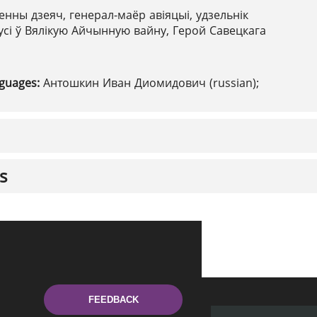
енны дзеяч, генерал-маёр авіяцыі, удзельнік
сі ў Вялікую Айчынную вайну, Герой Савецкага
nguages:
Антошкин Иван Диомидович (russian);
s
FEEDBACK