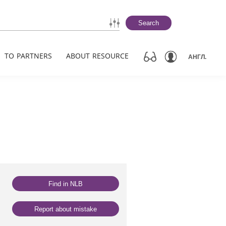
Search
TO PARTNERS
ABOUT RESOURCE
АНГЛ.
Find in NLB
Report about mistake