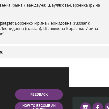
зенка Ірына Леанідаўна; Шаўлякова-Барзенка Ірына
nguages:
Борзенко Ирина Леонидовна (russian);
Леонидовна (russian); Шевлякова-Борзенко Ирина
n);
s
FEEDBACK
HOW TO BECOME AN