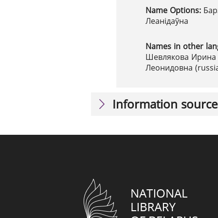
Name Options:
Бар
Леанідаўна
Names in other la
Шевлякова Ирина 
Леонидовна (russia
Information source