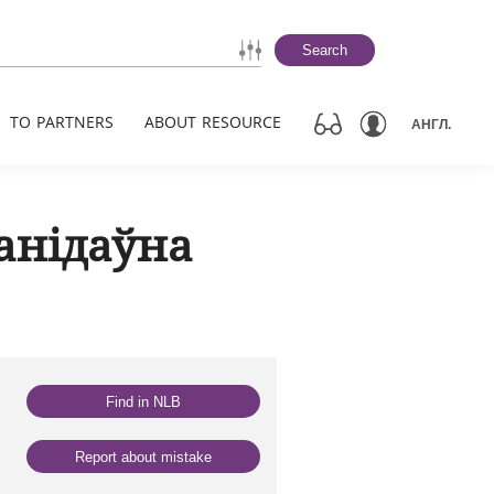
Search
TO PARTNERS
ABOUT RESOURCE
АНГЛ.
анідаўна
Find in NLB
Report about mistake