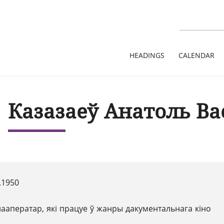
HEADINGS
CALENDAR
Казазаеў Анатоль Ва
.1950
нааператар, які працуе ў жанры дакументальнага кіно