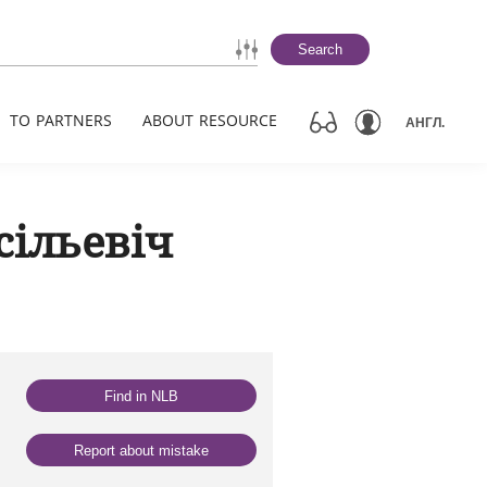
Search
TO PARTNERS
ABOUT RESOURCE
АНГЛ.
сільевіч
Find in NLB
Report about mistake