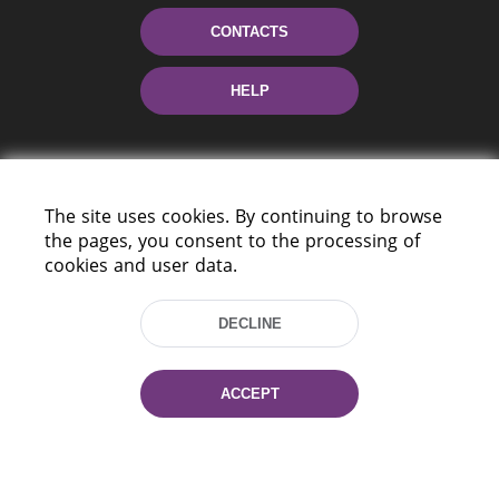
CONTACTS
HELP
The site uses cookies. By continuing to browse
the pages, you consent to the processing of
cookies and user data.
220114, Niezaležnasci Ave. 116, Minsk,
DECLINE
Belarus
Tel.: (+375 17) 368 37 37
Fax: (+375 17) 368 97 06
ACCEPT
E-mail: inbox@nlb.by