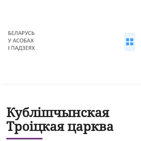
Кублішчынская
Троіцкая царква