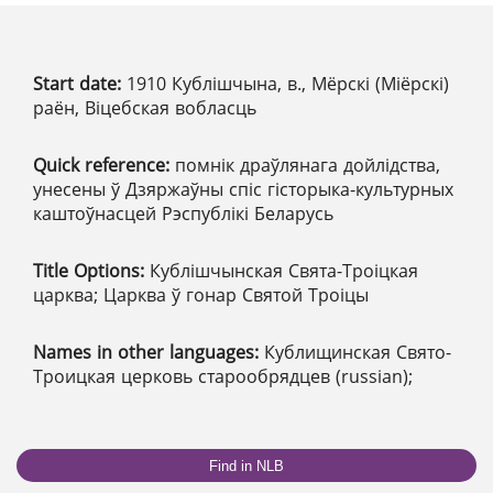
Start date:
1910 Кублішчына, в., Мёрскі (Міёрскі)
раён, Віцебская вобласць
Quick reference:
помнік драўлянага дойлідства,
унесены ў Дзяржаўны спіс гісторыка-культурных
каштоўнасцей Рэспублікі Беларусь
Title Options:
Кублішчынская Свята-Троіцкая
царква; Царква ў гонар Святой Троіцы
Names in other languages:
Кублищинская Свято-
Троицкая церковь старообрядцев (russian);
Find in NLB