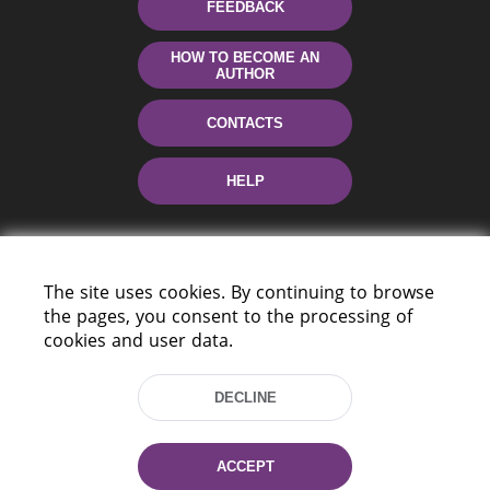
FEEDBACK
HOW TO BECOME AN
AUTHOR
CONTACTS
HELP
The site uses cookies. By continuing to browse
the pages, you consent to the processing of
cookies and user data.
220114, Niezaležnasci Ave. 116, Minsk,
DECLINE
Belarus
Tel.: (+375 17) 368 37 37
Fax: (+375 17) 368 97 06
ACCEPT
E-mail: inbox@nlb.by