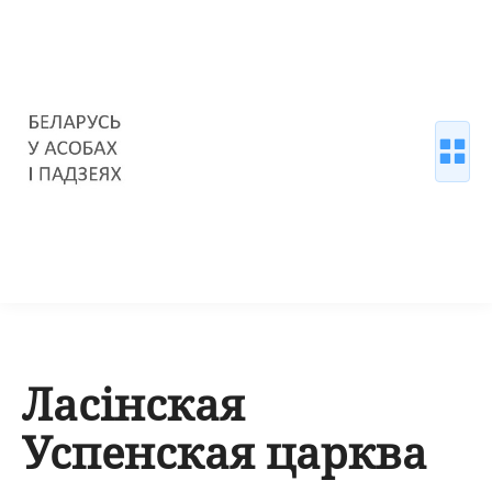
Ласінская
Успенская царква