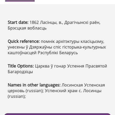
Start date:
1862 Ласінцы, в., Драгічынскі раён,
Брэсцкая вобласць
Quick reference:
помнік архітэктуры класіцызму,
унесены ў Дзяржаўны спіс гісторыка-культурных
каштоўнасцей Рэспублікі Беларусь
Title Options:
Царква ў гонар Успення Прасвятой
Багародзіцы
Names in other languages:
Лосинская Успенская
церковь (russian); Успенский храм с. Лосинцы
(russian);