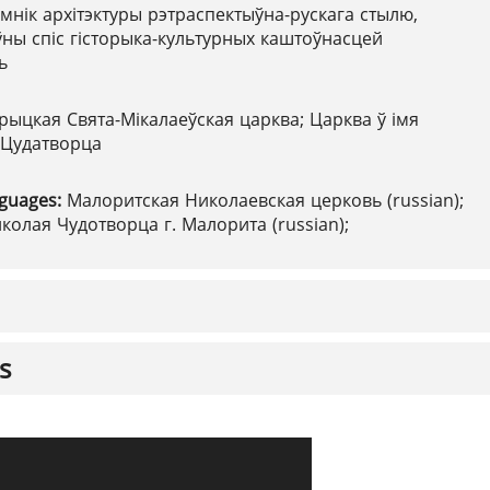
мнік архітэктуры рэтраспектыўна-рускага стылю,
ны спіс гісторыка-культурных каштоўнасцей
ь
ыцкая Свята-Мікалаеўская царква; Царква ў імя
 Цудатворца
nguages:
Малоритская Николаевская церковь (russian);
колая Чудотворца г. Малорита (russian);
s