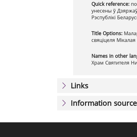
Quick reference:
по
унесены ў Дзяржаў
Рэспублікі Беларус
Title Options:
Малар
свяціцеля Мікалая
Names in other la
Храм Святителя Ни
Links
Information source