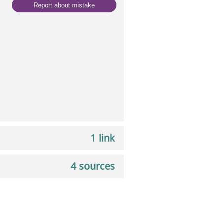
Report about mistake
1 link
4 sources