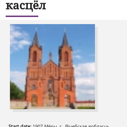
касцёл
Start date:
1907 Мёры, г., Віцебская вобласць