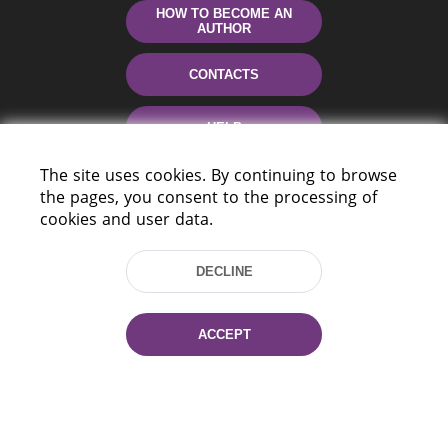
HOW TO BECOME AN
AUTHOR
CONTACTS
HELP
The site uses cookies. By continuing to browse
the pages, you consent to the processing of
cookies and user data.
DECLINE
220114, Niezaležnasci Ave. 116, Minsk,
ACCEPT
Belarus
Tel.: (+375 17) 368 37 37
Fax: (+375 17) 368 97 06
E-mail: inbox@nlb.by