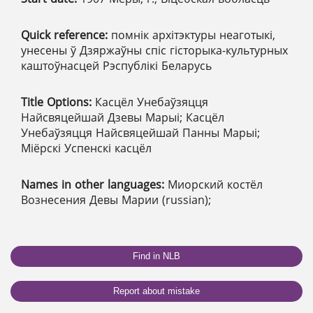
Quick reference:
помнік архітэктуры неаготыкі,
унесены ў Дзяржаўны спіс гісторыка-культурных
каштоўнасцей Рэспублікі Беларусь
Title Options:
Касцёл Унебаўзяцця
Найсвяцейшай Дзевы Марыі; Касцёл
Унебаўзяцця Найсвяцейшай Панны Марыі;
Міёрскі Успенскі касцёл
Names in other languages:
Миорский костёл
Вознесения Девы Марии (russian);
Find in NLB
Report about mistake