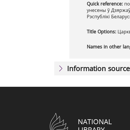
Quick reference:
по
унесены ў Дзяржаў
Рэспублікі Беларус
Title Options:
Царкв
Names in other la
Information source