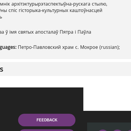
мнік архітэктурырэтаспектыўна-рускага стылю,
ны спіс гісторыка-культурных каштоўнасцей
ь
а ў імя святых апосталаў Пятра і Паўла
nguages:
Петро-Павловский храм с. Мокрое (russian);
s
FEEDBACK