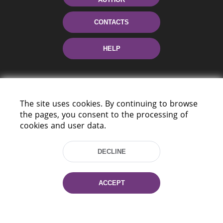
CONTACTS
HELP
The site uses cookies. By continuing to browse
the pages, you consent to the processing of
cookies and user data.
220114, Niezaležnasci Ave. 116, Minsk,
DECLINE
Belarus
Tel.: (+375 17) 368 37 37
Fax: (+375 17) 368 97 06
ACCEPT
E-mail: inbox@nlb.by