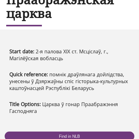
царква
Start date:
2-я палова ХІХ ст. Мсціслаў, г.,
Магілёўская вобласць
Quick reference:
помнік драўлянага дойлідства,
унесены ў Дзяржаўны спіс гісторыка-культурных
каштоўнасцей Рэспублікі Беларусь
Title Options:
Царква ў гонар Праабражэння
Гасподняга
Find in NLB