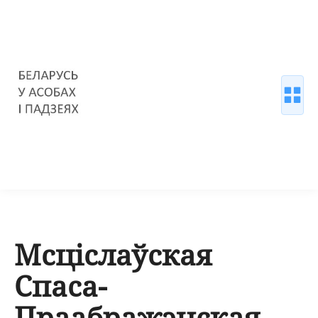
Мсціслаўская
Спаса-
Праабражэнская