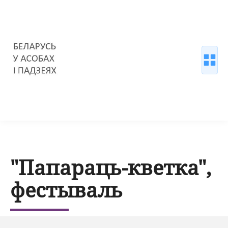
"Папараць-кветка",
фестываль