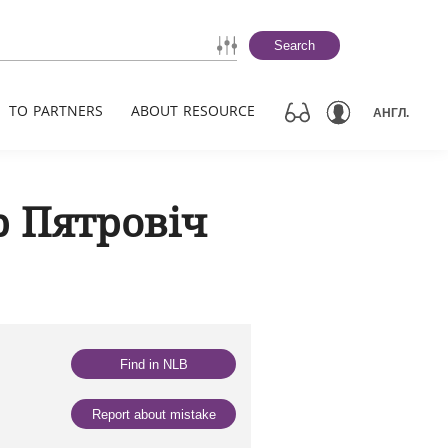
Search
TO PARTNERS
ABOUT RESOURCE
АНГЛ.
р Пятровіч
Find in NLB
Report about mistake