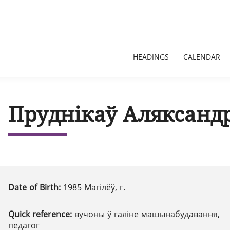
HEADINGS
CALENDAR
Пруднікаў Аляксанд
Date of Birth:
1985 Магілёў, г.
Quick reference:
вучоны ў галіне машынабудавання,
педагог