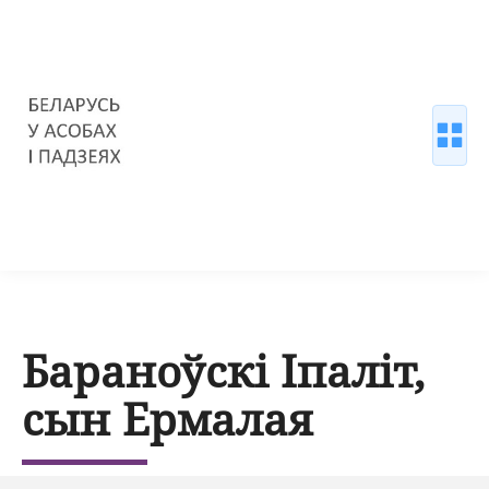
Бараноўскі Іпаліт,
сын Ермалая