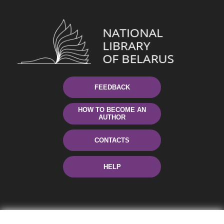
FEEDBACK
HOW TO BECOME AN
AUTHOR
CONTACTS
HELP