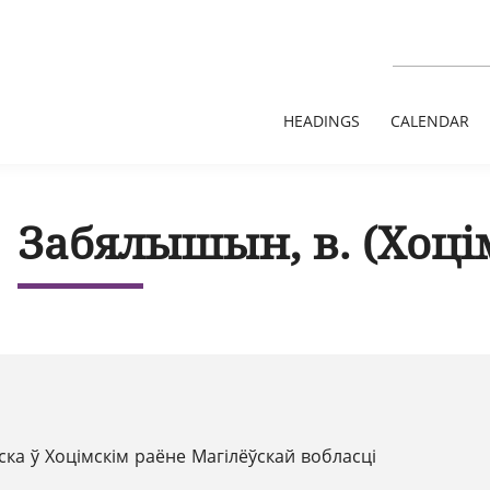
HEADINGS
CALENDAR
Забялышын, в. (Хоцім
ска ў Хоцімскім раёне Магілёўскай вобласці