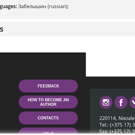
nguages:
Забелышин (russian);
s
FEEDBACK
HOW TO BECOME AN
AUTHOR
220114, Niezale
CONTACTS
Tel.: (+375 17) 
Fax: (+375 17) 
HELP