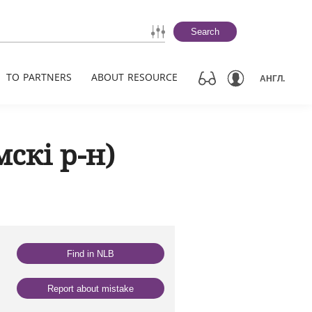
Search
TO PARTNERS
ABOUT RESOURCE
АНГЛ.
скі р-н)
Find in NLB
Report about mistake