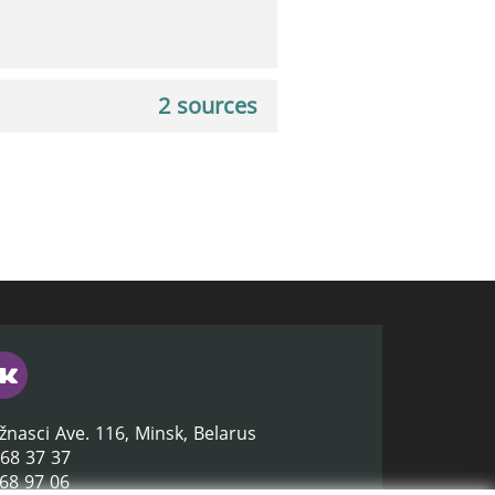
2 sources
žnasci Ave. 116, Minsk, Belarus
368 37 37
368 97 06