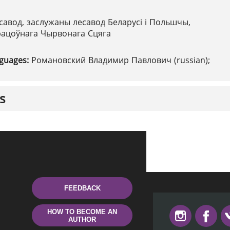
савод, заслужаны лесавод Беларусі і Польшчы,
рацоўнага Чырвонага Сцяга
nguages:
Романовский Владимир Павлович (russian);
s
FEEDBACK
HOW TO BECOME AN
AUTHOR