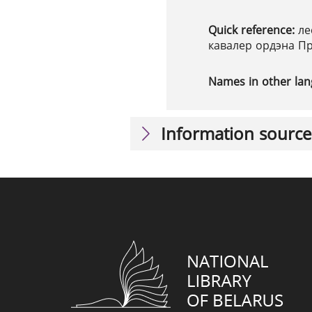
Quick reference:
ле
кавалер ордэна П
Names in other la
Information source