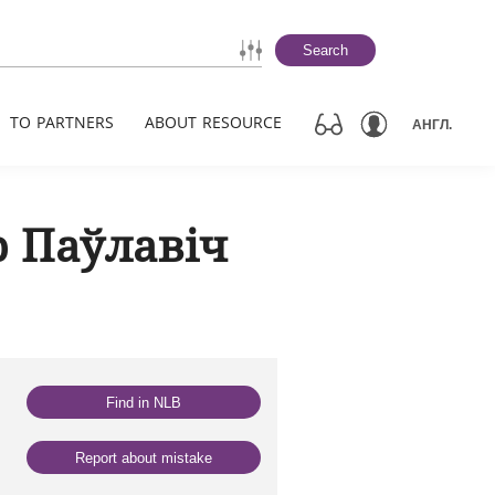
Search
TO PARTNERS
ABOUT RESOURCE
АНГЛ.
р Паўлавіч
Find in NLB
Report about mistake