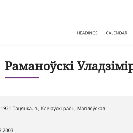
HEADINGS
CALENDAR
Раманоўскі Уладзімі
.1931 Тацянка, в., Клічаўскі раён, Магілёўская
8.2003