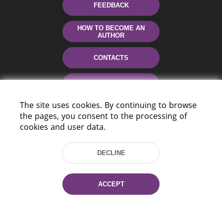
FEEDBACK
HOW TO BECOME AN
AUTHOR
CONTACTS
HELP
The site uses cookies. By continuing to browse
the pages, you consent to the processing of
cookies and user data.
DECLINE
220114, Niezaležnasci Ave. 116, Minsk,
ACCEPT
Belarus
Tel.: (+375 17) 368 37 37
Fax: (+375 17) 368 97 06