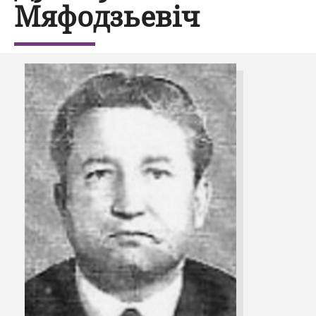
Мяфодзьевіч