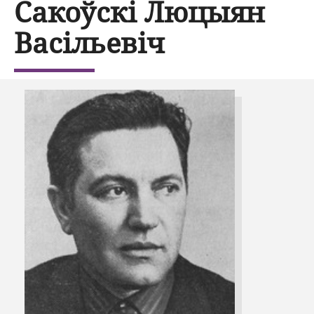
Сакоўскі Люцыян
Васільевіч