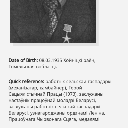
Date of Birth:
08.03.1935 Хойніцкі раён,
Гомельская вобласць
Quick reference:
работнік сельскай гаспадаркі
(механізатар, камбайнер), Герой
Сацыялістычнай Працы (1973), заслужаны
настаўнiк працоўнай моладзі Беларусі,
заслужаны работнiк сельскай гаспадаркі
Беларусі, узнагароджаны ордэнамі Леніна,
Працоўнага Чырвонага Сцяга, медалямі