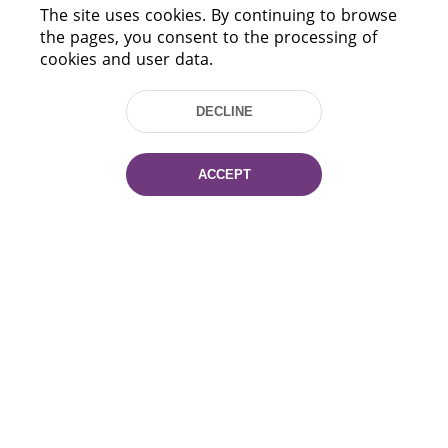
HELP
The site uses cookies. By continuing to browse
the pages, you consent to the processing of
cookies and user data.
DECLINE
ACCEPT
220114, Niezaležnasci Ave. 116, Minsk,
Belarus
Tel.: (+375 17) 368 37 37
Fax: (+375 17) 368 97 06
E-mail: inbox@nlb.by
All rights reserved «National Library
of Belarus» 2006 — 2026
Site development:
mrsoft.by
Technical Support:
pras.by