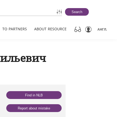
Search
TO PARTNERS
ABOUT RESOURCE
АНГЛ.
сильевич
Find in NLB
Report about mistake