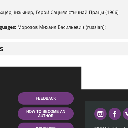
хцёр, інжынер, Герой Сацыялістычнай Працы (1966)
nguages:
Морозов Михаил Васильевич (russian);
s
FEEDBACK
HOW TO BECOME AN
AUTHOR