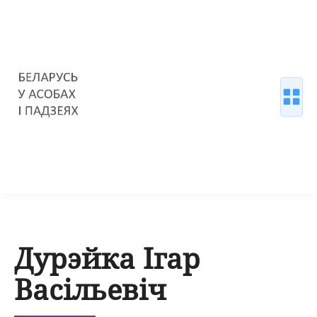
Дурэйка Ігар
Васільевіч