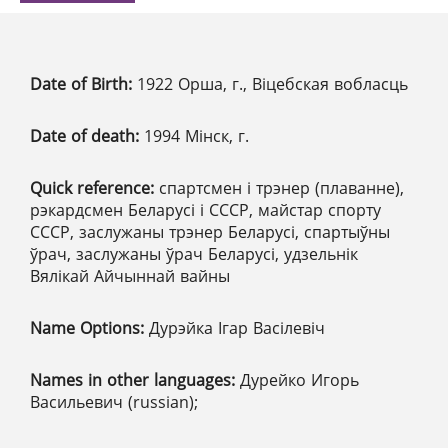
Date of Birth:
1922 Орша, г., Віцебская вобласць
Date of death:
1994 Мінск, г.
Quick reference:
спартсмен і трэнер (плаванне),
рэкардсмен Беларусі і СССР, майстар спорту
СССР, заслужаны трэнер Беларусі, спартыўны
ўрач, заслужаны ўрач Беларусі, удзельнік
Вялікай Айчыннай вайны
Name Options:
Дурэйка Ігар Васілевіч
Names in other languages:
Дурейко Игорь
Васильевич (russian);