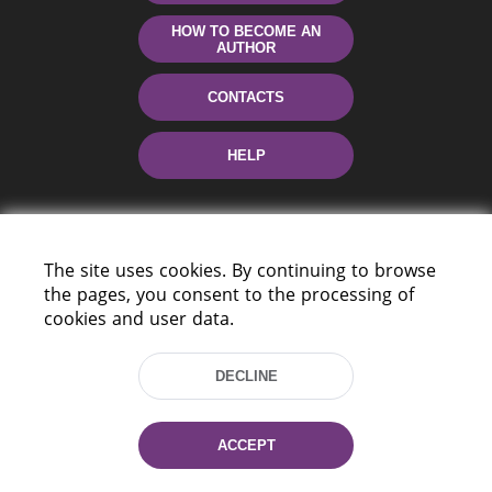
HOW TO BECOME AN
AUTHOR
CONTACTS
HELP
The site uses cookies. By continuing to browse
the pages, you consent to the processing of
cookies and user data.
220114, Niezaležnasci Ave. 116, Minsk,
DECLINE
Belarus
Tel.: (+375 17) 368 37 37
Fax: (+375 17) 368 97 06
ACCEPT
E-mail: inbox@nlb.by