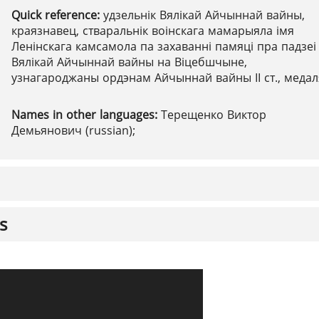
Quick reference:
удзельнік Вялікай Айчыннай вайны,
краязнавец, стваральнік воінскага мамарыяла імя
Ленінскага камсамола па захаванні памяці пра падзеі
Вялікай Айчыннай вайны на Віцебшчыне,
узнагароджаны ордэнам Айчыннай вайны ІІ ст., медал
Names in other languages:
Терещенко Виктор
Демьянович (russian);
s