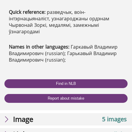
Quick reference:
разведчык, воін-
інтэрнацыяналіст, узнагароджаны ордэнам
Чырвонай Зоркі, медалямі, замежнымі
ўзнагародамі
Names in other languages:
Гаркавый Владимир
Владимирович (russian); Гарькавый Владимир
Владимирович (russian);
Find in NLB
Report about mistake
Image
5 images