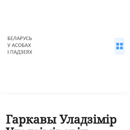
Гаркавы Уладзімір