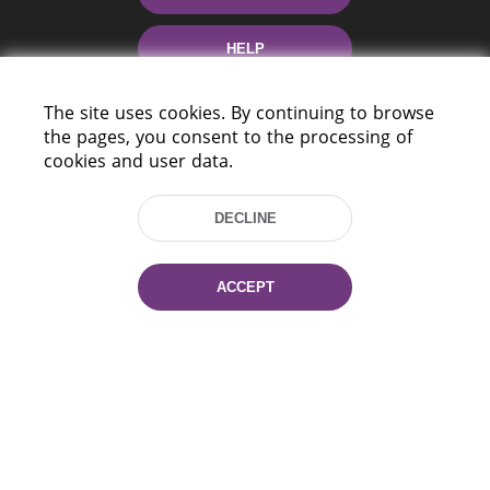
HELP
The site uses cookies. By continuing to browse
the pages, you consent to the processing of
cookies and user data.
DECLINE
220114, Niezaležnasci Ave. 116, Minsk,
Belarus
ACCEPT
Tel.: (+375 17) 368 37 37
Fax: (+375 17) 368 97 06
E-mail: inbox@nlb.by
All rights reserved «National Library
of Belarus» 2006 — 2026