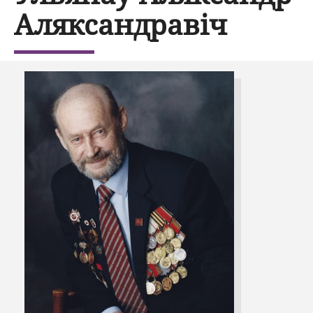
Аляксандравіч