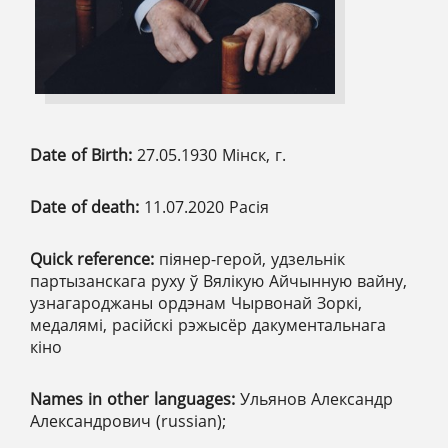
Date of Birth:
27.05.1930 Мінск, г.
Date of death:
11.07.2020 Расія
Quick reference:
піянер-герой, удзельнік
партызанскага руху ў Вялікую Айчынную вайну,
узнагароджаны ордэнам Чырвонай Зоркі,
медалямі, расійскі рэжысёр дакументальнага
кіно
Names in other languages:
Ульянов Александр
Александрович (russian);