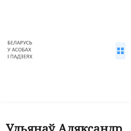
Ульянаў Аляксандр