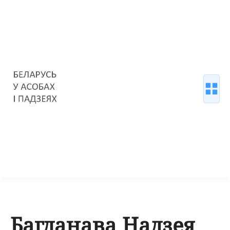
Багданава Надзея