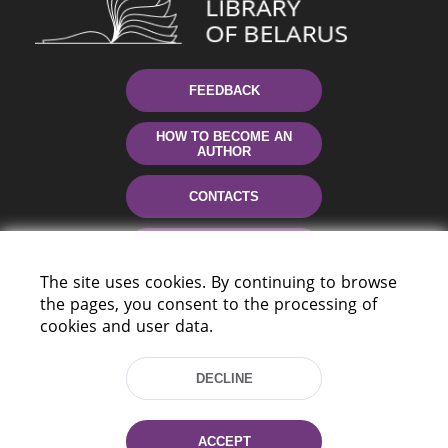
FEEDBACK
HOW TO BECOME AN
AUTHOR
CONTACTS
HELP
The site uses cookies. By continuing to browse
the pages, you consent to the processing of
cookies and user data.
DECLINE
220114, Niezaležnasci Ave. 116, Minsk,
ACCEPT