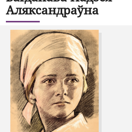
Аляксандраўна