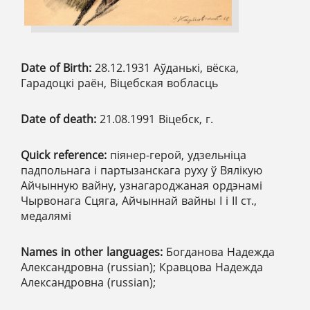
Date of Birth:
28.12.1931 Аўданькі, вёска,
Гарадоцкі раён, Віцебская вобласць
Date of death:
21.08.1991 Віцебск, г.
Quick reference:
піянер-герой, удзельніца
падпольнага і партызанскага руху ў Вялікую
Айчынную вайну, узнагароджаная ордэнамі
Чырвонага Сцяга, Айчыннай вайны І і ІІ ст.,
медалямі
Names in other languages:
Богданова Надежда
Александровна (russian); Кравцова Надежда
Александровна (russian);