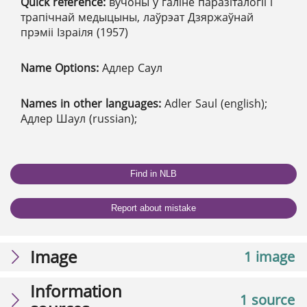
Quick reference:
вучоны ў галіне паразіталогіі і
трапічнай медыцыны, лаўрэат Дзяржаўнай
прэміі Ізраіля (1957)
Name Options:
Адлер Саул
Names in other languages:
Adler Saul (english);
Адлер Шаул (russian);
Find in NLB
Report about mistake
Image
1 image
Information
1 source