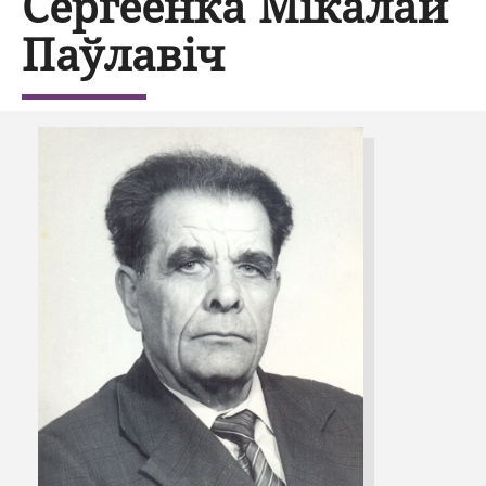
Сергеенка Мікалай
Паўлавіч