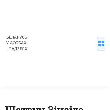
Шатрун Зінаіда