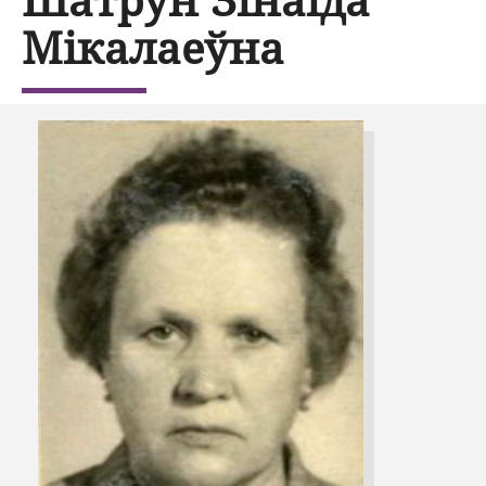
Мікалаеўна