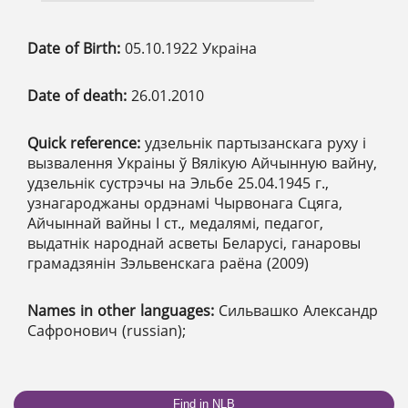
Date of Birth:
05.10.1922 Украіна
Date of death:
26.01.2010
Quick reference:
удзельнік партызанскага руху і
вызвалення Украіны ў Вялікую Айчынную вайну,
удзельнік сустрэчы на Эльбе 25.04.1945 г.,
узнагароджаны ордэнамі Чырвонага Сцяга,
Айчыннай вайны І ст., медалямі, педагог,
выдатнік народнай асветы Беларусі, ганаровы
грамадзянін Зэльвенскага раёна (2009)
Names in other languages:
Сильвашко Александр
Сафронович (russian);
Find in NLB