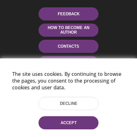
FEEDBACK
HOW TO BECOME AN
AUTHOR
CONTACTS
HELP
The site uses cookies. By continuing to browse
the pages, you consent to the processing of
cookies and user data.
DECLINE
220114, Niezaležnasci Ave. 116, Minsk,
ACCEPT
Belarus
Tel.: (+375 17) 368 37 37