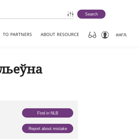
Search
TO PARTNERS
ABOUT RESOURCE
АНГЛ.
ільеўна
Find in NLB
Report about mistake