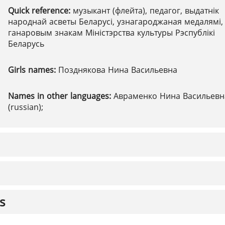
Quick reference:
музыкант (флейта), педагог, выдатнік
народнай асветы Беларусі, узнагароджаная медалямі,
ганаровым знакам Міністэрства культуры Рэспублікі
Беларусь
Girls names:
Позднякова Нина Васильевна
Names in other languages:
Авраменко Нина Васильевн
(russian);
s