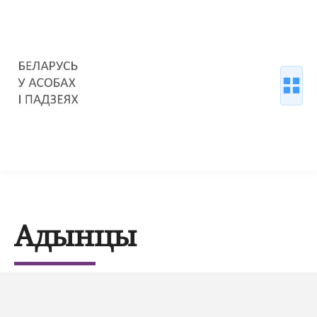
Адынцы