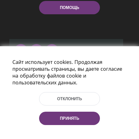
ПОМОЩЬ
Сайт использует cookies. Продолжая
Пр-т Независимости 116
просматривать страницы, вы даете согласие
г. Минск, Республика Беларусь, 220114
на обработку файлов cookie и
Тел.: (+375 17) 368 37 37, Факс: (+375 17)
пользовательских данных.
368 97 06
Эл. почта: inbox@nlb.by
ОТКЛОНИТЬ
ПРИНЯТЬ
Все права защищены
«Национальная библиотека
Беларуси» 2006 — 2026