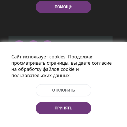
ПОМОЩЬ
Сайт использует cookies. Продолжая
Пр-т Независимости 116
просматривать страницы, вы даете согласие
г. Минск, Республика Беларусь, 220114
на обработку файлов cookie и
Тел.: (+375 17) 368 37 37, Факс: (+375 17)
пользовательских данных.
368 97 06
Эл. почта: inbox@nlb.by
ОТКЛОНИТЬ
ПРИНЯТЬ
Все права защищены
«Национальная библиотека
Беларуси» 2006 — 2026