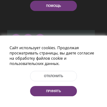
ПОМОЩЬ
Сайт использует cookies. Продолжая
Пр-т Независимости 116
просматривать страницы, вы даете согласие
г. Минск, Республика Беларусь, 220114
на обработку файлов cookie и
Тел.: (+375 17) 368 37 37, Факс: (+375 17)
пользовательских данных.
368 97 06
Эл. почта: inbox@nlb.by
ОТКЛОНИТЬ
ПРИНЯТЬ
Все права защищены
«Национальная библиотека
Беларуси» 2006 — 2026