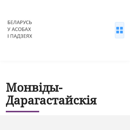
Монвіды-
Дарагастайскія