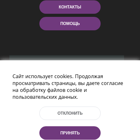
КОНТАКТЫ
ПОМОЩЬ
Сайт использует cookies. Продолжая
просматривать страницы, вы даете согласие
Пр-т Независимости 116
на обработку файлов cookie и
г. Минск, Республика Беларусь, 220114
пользовательских данных.
Тел.: (+375 17) 368 37 37, Факс: (+375 17)
368 97 06
Эл. почта: inbox@nlb.by
ОТКЛОНИТЬ
ПРИНЯТЬ
Все права защищены